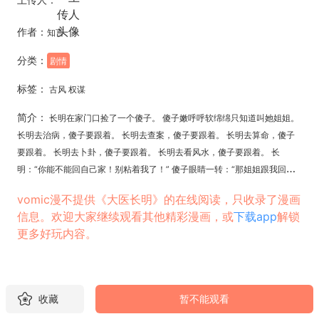
作者：
知言
分类：
剧情
标签：
古风 权谋
简介：
长明在家门口捡了一个傻子。 傻子嫩呼呼软绵绵只知道叫她姐姐。
长明去治病，傻子要跟着。 长明去查案，傻子要跟着。 长明去算命，傻子
要跟着。 长明去卜卦，傻子要跟着。 长明去看风水，傻子要跟着。 长
明：“你能不能回自己家！别粘着我了！” 傻子眼睛一转：“那姐姐跟我回
家，给我当皇子妃！” 长明：“！”
vomic漫不提供《大医长明》的在线阅读，只收录了漫画
信息。欢迎大家继续观看其他精彩漫画，或
下载app
解锁
更多好玩内容。
收藏
暂不能观看