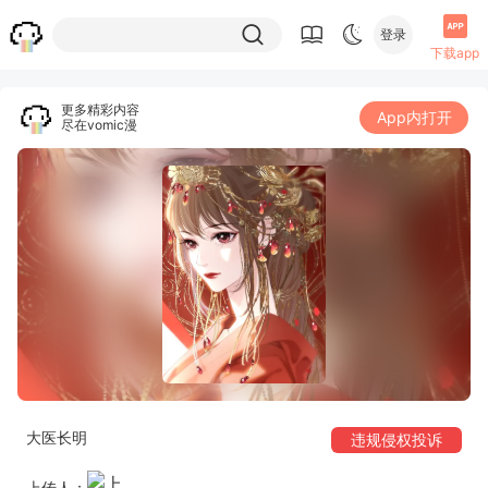
登录
下载app
更多精彩内容
App内打开
尽在vomic漫
大医长明
违规侵权投诉
上传人：