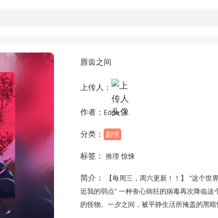
唇齿之间
上传人：
作者：
Edda
分类：
剧情
标签：
推理 惊悚
简介：
【每周三，周六更新！！】 “这个世
近我的弱点” 一种丧心病狂的病毒再次降临
的怪物。一夕之间，被平静生活所掩盖的黑暗