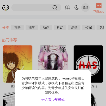
登录
下载app
分类
冒险
搞笑
动作
科幻
爱情
侦探
竞技
热门推荐
为呵护未成年人健康成长， vomic特别推出
青少年守护模式，该模式下会精选出适合青
核爆剑客行
九条命
has全明星乱斗（草稿版）
少年阅读的内容。为青少年提供安全良好的
阅读体验。
进入青少年模式