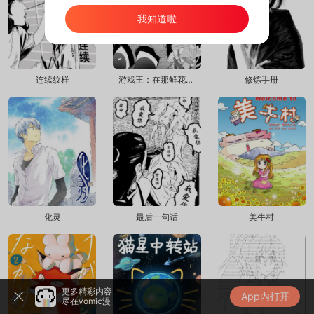
我知道啦
连续纹样
游戏王：在那鲜花盛开的道路上
修炼手册
化灵
最后一句话
美牛村
更多精彩内容
App内打开
尽在vomic漫