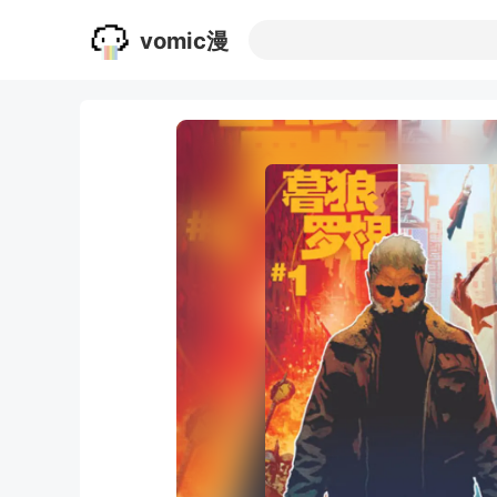
vomic漫