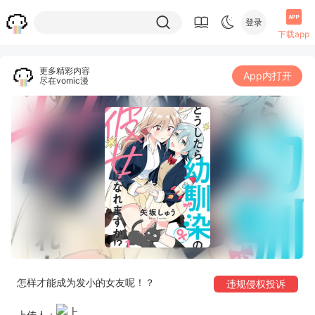
登录
下载app
更多精彩内容
App内打开
尽在vomic漫
怎样才能成为发小的女友呢！？
违规侵权投诉
上传人：