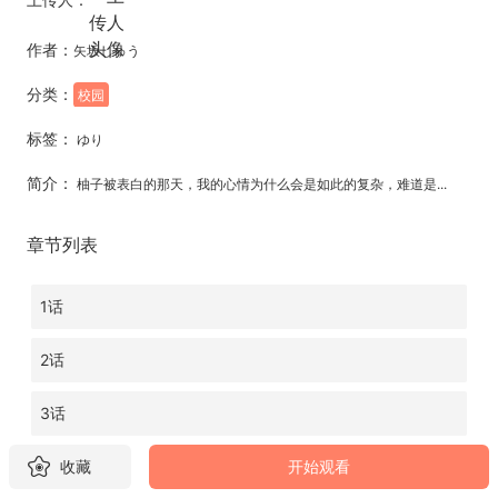
作者：
矢坂しゅう
分类：
校园
标签：
ゆり
简介：
柚子被表白的那天，我的心情为什么会是如此的复杂，难道是...
章节列表
1话
2话
3话
4话
收藏
开始观看