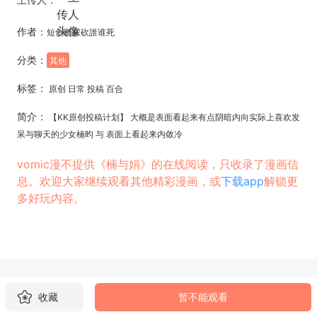
作者：
短剑断尿砍誰谁死
分类：
其他
标签：
原创 日常 投稿 百合
简介：
【KK原创投稿计划】 大概是表面看起来有点阴暗内向实际上喜欢发
呆与聊天的少女楠昀 与 表面上看起来内敛冷
vomic漫不提供《楠与娟》的在线阅读，只收录了漫画信
息。欢迎大家继续观看其他精彩漫画，或
下载app
解锁更
多好玩内容。
收藏
暂不能观看