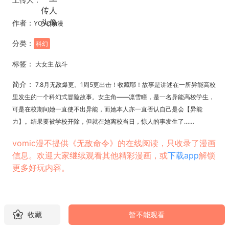
作者：
YOYO动漫
分类：
科幻
标签：
大女主 战斗
简介：
7.8月无敌爆更。1周5更出击！收藏耶！故事是讲述在一所异能高校
里发生的一个科幻式冒险故事。女主角——凛雪瞳，是一名异能高校学生，
可是在校期间她一直使不出异能，而她本人亦一直否认自己是会【异能
力】。结果要被学校开除，但就在她离校当日，惊人的事发生了……
vomic漫不提供《无敌命令》的在线阅读，只收录了漫画
信息。欢迎大家继续观看其他精彩漫画，或
下载app
解锁
更多好玩内容。
收藏
暂不能观看