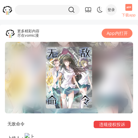
登录
下载app
更多精彩内容
App内打开
尽在vomic漫
无敌命令
违规侵权投诉
上传人：