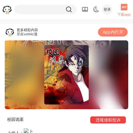
登录
下载app
更多精彩内容
App内打开
尽在vomic漫
校园诡案
违规侵权投诉
上传人：