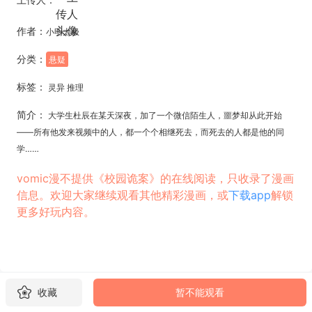
作者：
小明太极
分类：
悬疑
标签：
灵异 推理
简介：
大学生杜辰在某天深夜，加了一个微信陌生人，噩梦却从此开始
——所有他发来视频中的人，都一个个相继死去，而死去的人都是他的同
学……
vomic漫不提供《校园诡案》的在线阅读，只收录了漫画
信息。欢迎大家继续观看其他精彩漫画，或
下载app
解锁
更多好玩内容。
收藏
暂不能观看