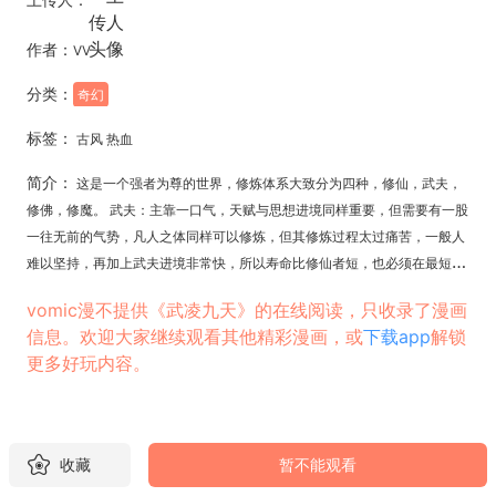
作者：
VV
分类：
奇幻
标签：
古风 热血
简介：
这是一个强者为尊的世界，修炼体系大致分为四种，修仙，武夫，
修佛，修魔。 武夫：主靠一口气，天赋与思想进境同样重要，但需要有一股
一往无前的气势，凡人之体同样可以修炼，但其修炼过程太过痛苦，一般人
难以坚持，再加上武夫进境非常快，所以寿命比修仙者短，也必须在最短时
间内达到武神境，练武并不会增添寿元。
vomic漫不提供《武凌九天》的在线阅读，只收录了漫画
信息。欢迎大家继续观看其他精彩漫画，或
下载app
解锁
更多好玩内容。
收藏
暂不能观看