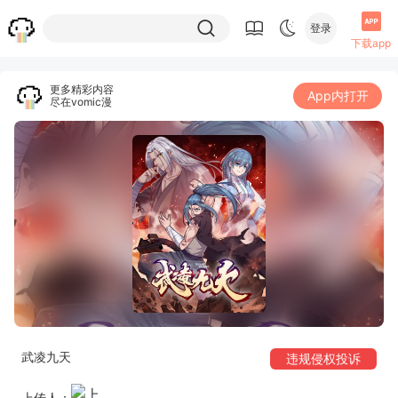
登录
下载app
更多精彩内容
App内打开
尽在vomic漫
武凌九天
违规侵权投诉
上传人：