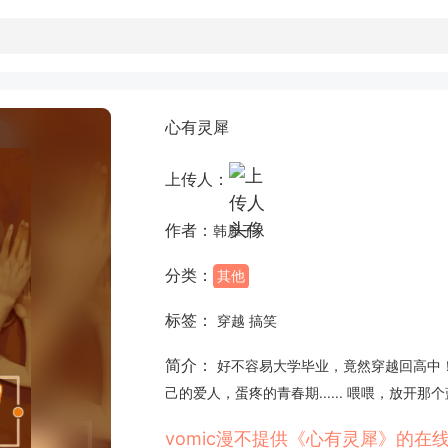
心有灵犀
上传人：
作者：
韩犀子
分类：
其他
标签：
穿越 搞笑
简介：
好不容易大学毕业，竟然穿越回高中
己的爱人，蛋疼的青春期...... 喂喂，放开
vomic漫不提供《心有灵犀》的