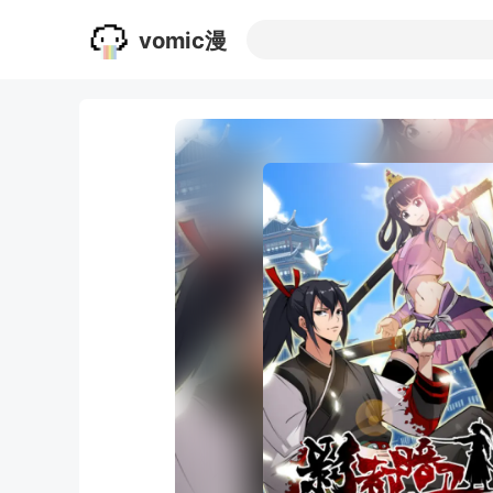
vomic漫