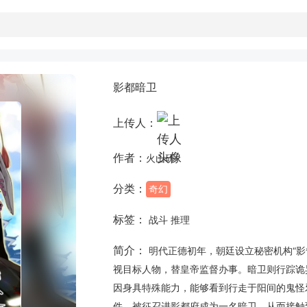
影都暗卫
上传人：
作者：
火山研
分类：
奇幻
标签：
战斗 推理
简介：
明代正德初年，朝廷设立秘密机构“影
视目标人物，替皇帝监督办事。暗卫则行踪诡
因身具特殊能力，能够看到行走于阳间的鬼怪
件，被征召进影都府成为一名暗卫，从而接触