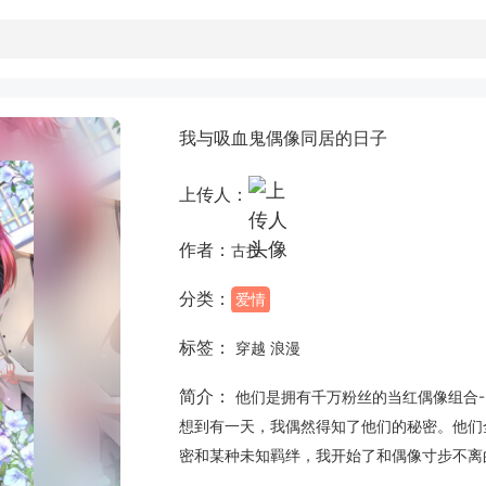
我与吸血鬼偶像同居的日子
上传人：
作者：
古拉
分类：
爱情
标签：
穿越 浪漫
简介：
他们是拥有千万粉丝的当红偶像组合-M
想到有一天，我偶然得知了他们的秘密。他们
密和某种未知羁绊，我开始了和偶像寸步不离的生