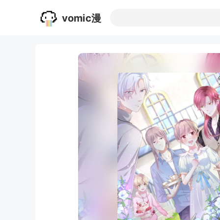
vomic漫