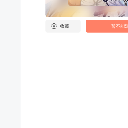
收藏
暂不能