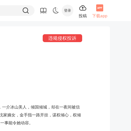
登录
投稿
下载app
违规侵权投诉
，一介冰山美人，倾国倾城，却在一夜间被信
沈家嫡女，金手指一路开挂，谋权倾心，权倾
人一事能令她动容。