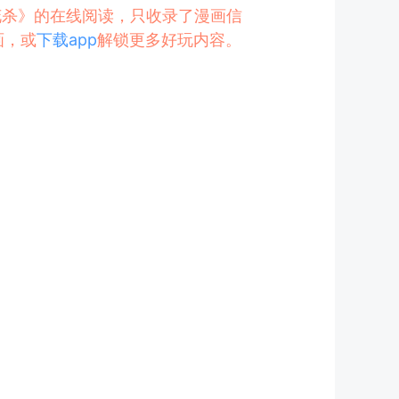
百花杀》的在线阅读，只收录了漫画信
画，或
下载app
解锁更多好玩内容。