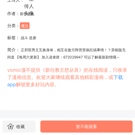
作者：
薪传文化
分类：
魔法
标签：
战斗 逆袭
简介：
正邪双男主互换身体，相互在敌方阵营里疯狂搞事情！？异能版无
间道 【每周六更新】 加入读者群：672029947 可以了解最新剧情哦～
vomic漫不提供《新任教主想从良》的在线阅读，只收录
了漫画信息。欢迎大家继续观看其他精彩漫画，或
下载
app
解锁更多好玩内容。
收藏
暂不能观看