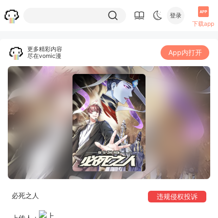
登录
下载app
更多精彩内容
App内打开
尽在vomic漫
必死之人
违规侵权投诉
上传人：