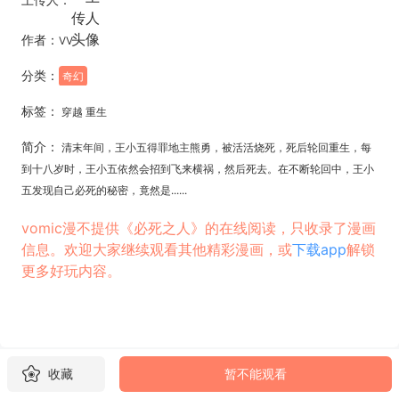
作者：
VV
分类：
奇幻
标签：
穿越 重生
简介：
清末年间，王小五得罪地主熊勇，被活活烧死，死后轮回重生，每
到十八岁时，王小五依然会招到飞来横祸，然后死去。在不断轮回中，王小
五发现自己必死的秘密，竟然是......
vomic漫不提供《必死之人》的在线阅读，只收录了漫画
信息。欢迎大家继续观看其他精彩漫画，或
下载app
解锁
更多好玩内容。
收藏
暂不能观看