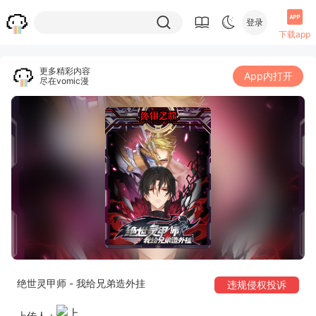
登录
下载app
更多精彩内容
App内打开
尽在vomic漫
绝世灵甲师 - 我给兄弟造外挂
违规侵权投诉
上传人：