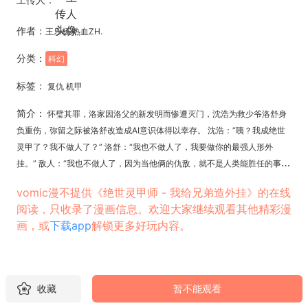
作者：
王乐杨 热血ZH.
分类：
科幻
标签：
复仇 机甲
简介：
怀璧其罪，洛家因洛父的新发明而惨遭灭门，沈浩为救少爷洛舒身
负重伤，弥留之际被洛舒改造成AI意识体得以幸存。 沈浩：“咦？我成绝世
灵甲了？我不做人了？” 洛舒：“我也不做人了，我要做你的最强人形外
挂。” 敌人：“我也不做人了，因为当他俩的仇敌，就不是人类能胜任的事！
啊啊啊要死了要死了……”
vomic漫不提供《绝世灵甲师 - 我给兄弟造外挂》的在线
阅读，只收录了漫画信息。欢迎大家继续观看其他精彩漫
画，或
下载app
解锁更多好玩内容。
收藏
暂不能观看