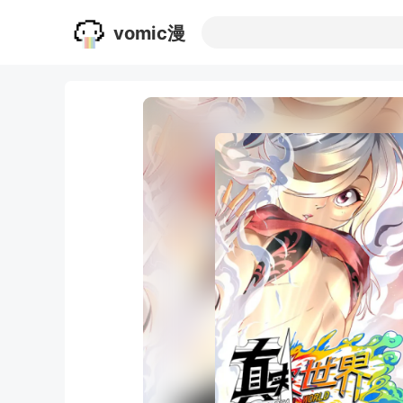
vomic漫