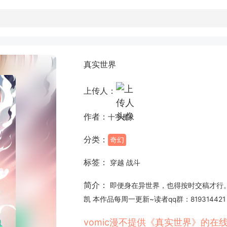
真实世界
上传人：
作者：
十字星
分类：
奇幻
标签：
穿越 战斗
简介：
即便身在异世界，也得按时交稿才行。
凯 本作品每周一更新~读者qq群：81931442
vomic漫不提供《真实世界》的