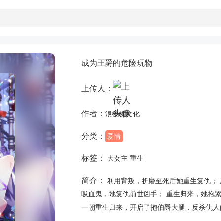
成为王爵的危险玩物
上传人：
作者：
浪桃桃文化
分类：
爱情
标签：
大女主 重生
简介：
利用背叛，折磨至死后她重生复仇； 
吸血鬼，她复仇前世凶手； 重生归来，她抱紧大腿报复背叛者；
一朝重生归来，开启了抱伯爵大腿，反杀仇人