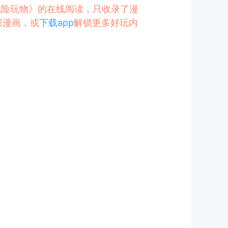
的危险玩物》的在线阅读，只收录了漫
彩漫画，或
下载app
解锁更多好玩内