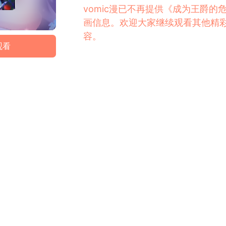
vomic漫已不再提供《成为王爵
画信息。欢迎大家继续观看其他精
容。
观看