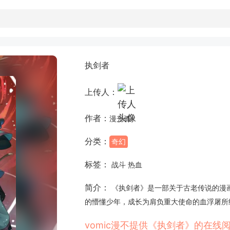
执剑者
上传人：
作者：
漫光弧
分类：
奇幻
标签：
战斗 热血
简介：
《执剑者》是一部关于古老传说的漫
的懵懂少年，成长为肩负重大使命的血浮屠所
vomic漫不提供《执剑者》的在