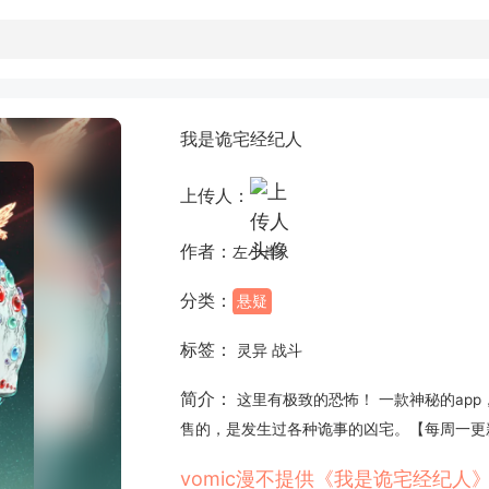
我是诡宅经纪人
上传人：
作者：
左小岸
分类：
悬疑
标签：
灵异 战斗
简介：
这里有极致的恐怖！ 一款神秘的ap
售的，是发生过各种诡事的凶宅。【每周一更
vomic漫不提供《我是诡宅经纪