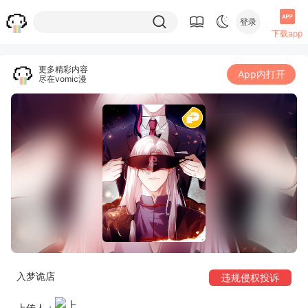
登录
下载app
更多精彩内容
App内打开
尽在vomic漫
入梦诡店
违规侵权投诉
上传人：