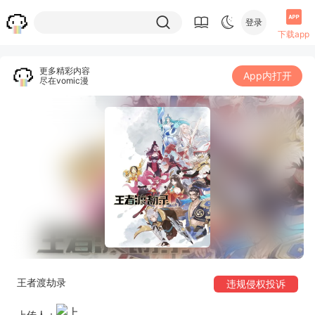
登录
下载app
更多精彩内容
App内打开
尽在vomic漫
王者渡劫录
违规侵权投诉
上传人：