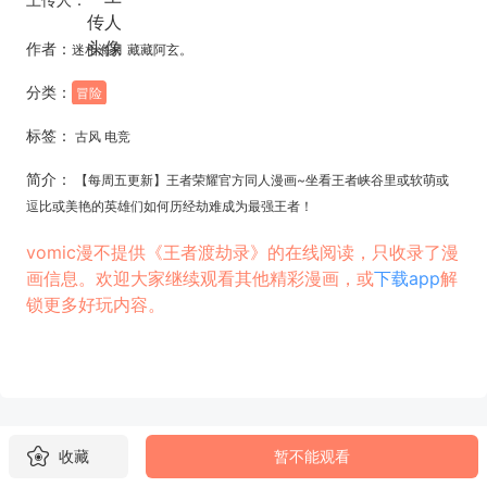
作者：
迷相海月 藏藏阿玄。
分类：
冒险
标签：
古风 电竞
简介：
【每周五更新】王者荣耀官方同人漫画~坐看王者峡谷里或软萌或
逗比或美艳的英雄们如何历经劫难成为最强王者！
vomic漫不提供《王者渡劫录》的在线阅读，只收录了漫
画信息。欢迎大家继续观看其他精彩漫画，或
下载app
解
锁更多好玩内容。
收藏
暂不能观看