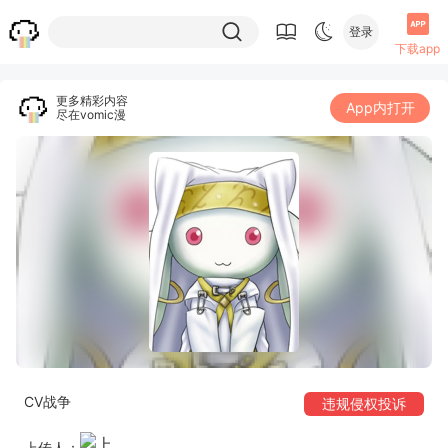
登录
下载app
更多精彩内容
App内打开
尽在vomic漫
CV战争
违规侵权投诉
上传人：