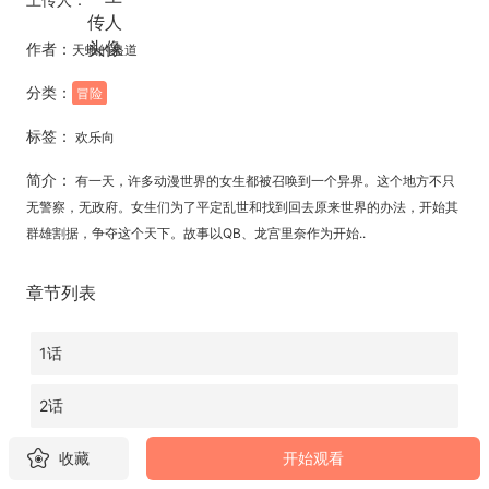
作者：
天蛾的蛊道
分类：
冒险
标签：
欢乐向
简介：
有一天，许多动漫世界的女生都被召唤到一个异界。这个地方不只
无警察，无政府。女生们为了平定乱世和找到回去原来世界的办法，开始其
群雄割据，争夺这个天下。故事以QB、龙宫里奈作为开始..
章节列表
1话
2话
3话
收藏
开始观看