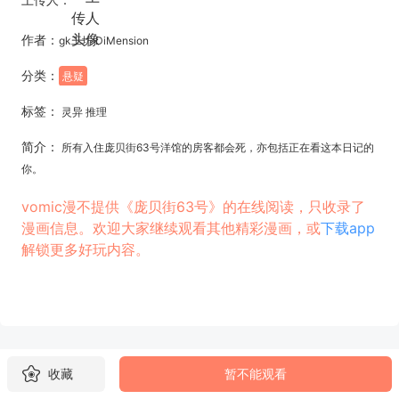
作者：
gk工坊 DiMension
分类：
悬疑
标签：
灵异 推理
简介：
所有入住庞贝街63号洋馆的房客都会死，亦包括正在看这本日记的
你。
vomic漫不提供《庞贝街63号》的在线阅读，只收录了
漫画信息。欢迎大家继续观看其他精彩漫画，或
下载app
解锁更多好玩内容。
收藏
暂不能观看