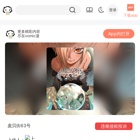
登录
下载app
更多精彩内容
App内打开
尽在vomic漫
庞贝街63号
违规侵权投诉
上传人：