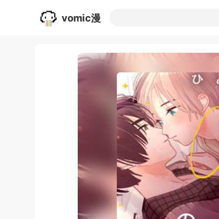
vomic漫