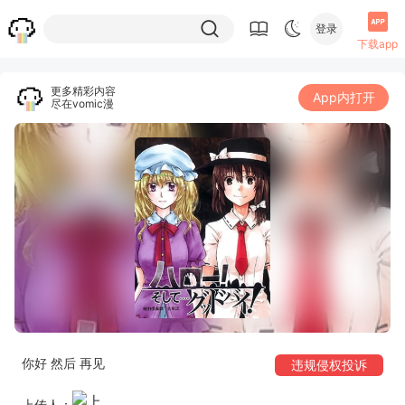
登录
下载app
更多精彩内容
App内打开
尽在vomic漫
你好 然后 再见
违规侵权投诉
上传人：