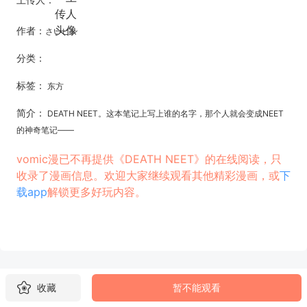
作者：
さいピン
分类：
标签：
东方
简介：
DEATH NEET。这本笔记上写上谁的名字，那个人就会变成NEET
的神奇笔记——
vomic漫已不再提供《DEATH NEET》的在线阅读，只
收录了漫画信息。欢迎大家继续观看其他精彩漫画，或
下
载app
解锁更多好玩内容。
收藏
暂不能观看