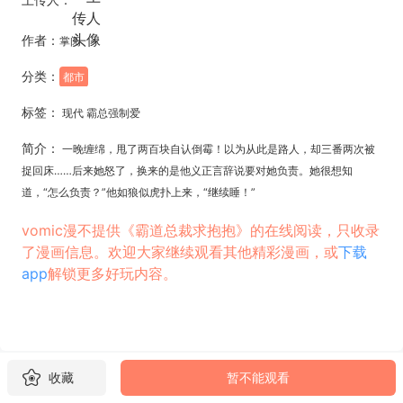
作者：
掌阅
分类：
都市
标签：
现代 霸总强制爱
简介：
一晚缠绵，甩了两百块自认倒霉！以为从此是路人，却三番两次被
捉回床……后来她怒了，换来的是他义正言辞说要对她负责。她很想知
道，“怎么负责？”他如狼似虎扑上来，“继续睡！”
vomic漫不提供《霸道总裁求抱抱》的在线阅读，只收录
了漫画信息。欢迎大家继续观看其他精彩漫画，或
下载
app
解锁更多好玩内容。
收藏
暂不能观看