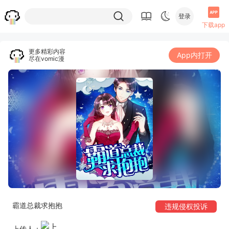
登录
下载app
更多精彩内容
App内打开
尽在vomic漫
霸道总裁求抱抱
违规侵权投诉
上传人：