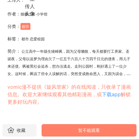
作者：
畑健二郎 小学馆
分类：
都市
标签：
都市 恋爱校园
简介：
公立高中一年级生绫崎飒，因为父母懒散，每天都要打工养家。圣
诞夜，父母以追梦为理由欠了一亿五千六百八十万四千日元的债务，用儿子
来还债。飒被黑社会追杀，想办法逃走。走到公园时，刚好遇上了一位少
女。这时候，飒说了些令人误解的话，突然变成救命恩人，又因为误会，正
式被雇用为管家。这位“欠债管家”除了有保护大小姐的热诚，转到贵族学校
vomic漫不提供《旋风管家》的在线阅读，只收录了漫画
白皇学院而遇上一段段新旧关系……
信息。欢迎大家继续观看其他精彩漫画，或
下载app
解锁
更多好玩内容。
收藏
暂不能观看