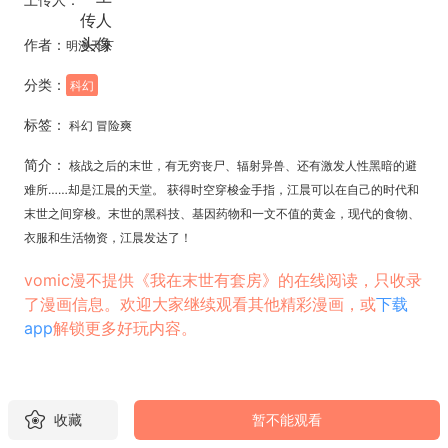
作者：
明漫天下
分类：
科幻
标签：
科幻 冒险爽
简介：
核战之后的末世，有无穷丧尸、辐射异兽、还有激发人性黑暗的避
难所……却是江晨的天堂。 获得时空穿梭金手指，江晨可以在自己的时代和
末世之间穿梭。末世的黑科技、基因药物和一文不值的黄金，现代的食物、
衣服和生活物资，江晨发达了！
vomic漫不提供《我在末世有套房》的在线阅读，只收录
了漫画信息。欢迎大家继续观看其他精彩漫画，或
下载
app
解锁更多好玩内容。
收藏
暂不能观看