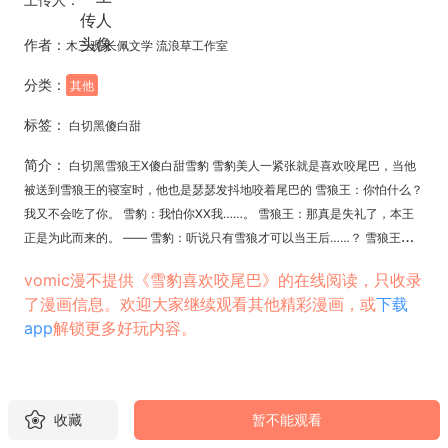
作者：
木三观 长佩文学 流浪草工作室
分类：
其他
标签：
白切黑傻白甜
简介：
白切黑雪狼王X傻白甜雪豹 雪豹美人一紧张就是喜欢咬尾巴，当他
被送到雪狼王的寝室时，他也是瑟瑟发抖地咬着尾巴的 雪狼王：你怕什么？
我又不会吃了你。 雪豹：我怕你XX我……。 雪狼王：那真是失礼了，本王
正是为此而来的。 —— 雪豹：听说只有雪狼才可以当王后……？ 雪狼王：
有这个规定吗？我去问问生物学家 —— 三天之后，北国的生物学家表示：
vomic漫不提供《雪豹喜欢咬尾巴》的在线阅读，只收录
雪豹是雪狼的一种 ——— 架空背景的跨物种妖怪的爱情故事。
了漫画信息。欢迎大家继续观看其他精彩漫画，或
下载
app
解锁更多好玩内容。
收藏
暂不能观看