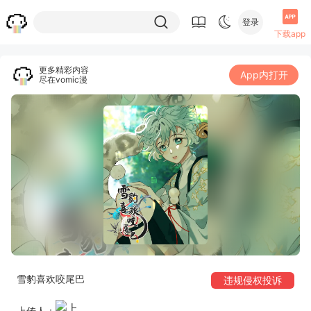
登录
下载app
更多精彩内容
App内打开
尽在vomic漫
雪豹喜欢咬尾巴
违规侵权投诉
上传人：