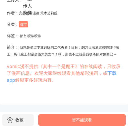
作者：
完美世界漫画 荒木艾莉丝
分类：
都市
标签：
都市 暧昧暧昧
简介：
我就是受过专业训练的二代勇者！目标：想方设法通过接吻封印魔
王！历代魔王都是超级大美女？！呵，那也不过就是我吻杀的对象而已～
vomic漫不提供《其中一个是魔王》的在线阅读，只收录
了漫画信息。欢迎大家继续观看其他精彩漫画，或
下载
app
解锁更多好玩内容。
收藏
暂不能观看