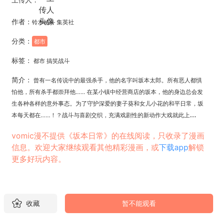
作者：
铃木祐斗 集英社
分类：
都市
标签：
都市 搞笑战斗
简介：
曾有一名传说中的最强杀手，他的名字叫坂本太郎。所有恶人都惧
怕他，所有杀手都崇拜他…… 在某小镇中经营商店的坂本，他的身边总会发
生各种各样的意外事态。为了守护深爱的妻子葵和女儿小花的和平日常，坂
本每天都在……！？战斗与喜剧交织，充满戏剧性的新动作大戏就此上
演！！ 【此漫画的翻译由版权方提供】
vomic漫不提供《坂本日常》的在线阅读，只收录了漫画
信息。欢迎大家继续观看其他精彩漫画，或
下载app
解锁
更多好玩内容。
收藏
暂不能观看