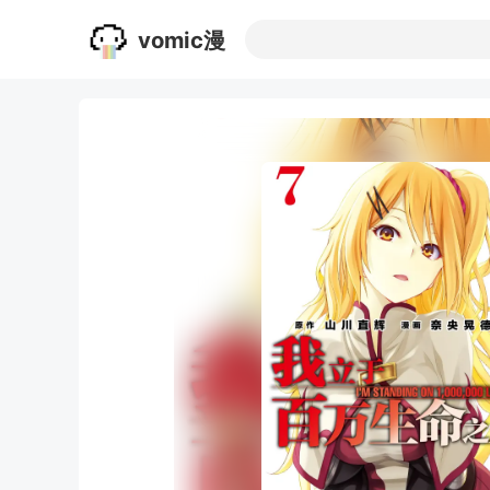
vomic漫