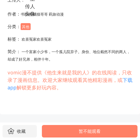
作者：
书耽网 橘猫哥哥 羁旅动漫
分类：
其他
标签：
欢喜冤家欢喜冤家
简介：
一个富家小少爷，一个孤儿院弃子。身份、地位截然不同的两人，
却成了好兄弟，相伴十年。
vomic漫不提供《他生来就是我的人》的在线阅读，只收
录了漫画信息。欢迎大家继续观看其他精彩漫画，或
下载
app
解锁更多好玩内容。
收藏
暂不能观看