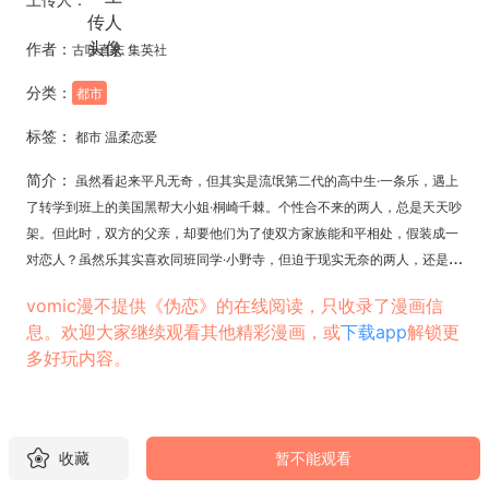
作者：
古味直志 集英社
分类：
都市
标签：
都市 温柔恋爱
简介：
虽然看起来平凡无奇，但其实是流氓第二代的高中生·一条乐，遇上
了转学到班上的美国黑帮大小姐·桐崎千棘。个性合不来的两人，总是天天吵
架。但此时，双方的父亲，却要他们为了使双方家族能和平相处，假装成一
对恋人？虽然乐其实喜欢同班同学·小野寺，但迫于现实无奈的两人，还是心
不甘情不愿地开始了咬牙切齿、动手动脚的「甜蜜」生活…【此漫画的翻译
vomic漫不提供《伪恋》的在线阅读，只收录了漫画信
由版权方提供】
息。欢迎大家继续观看其他精彩漫画，或
下载app
解锁更
多好玩内容。
收藏
暂不能观看