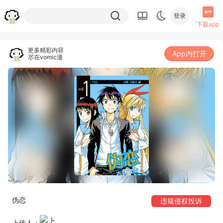
登录
下载app
更多精彩内容
App内打开
尽在vomic漫
伪恋
违规侵权投诉
上传人：