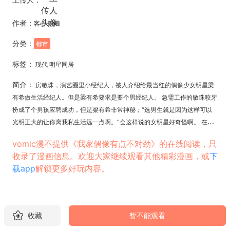
作者：
客心 隐曦
分类：
都市
标签：
现代 明星同居
简介：
房敏珠，演艺圈里小经纪人，被人介绍给最当红的偶像少女明星梁
有希做生活经纪人。但是梁有希要求是要个男经纪人。 急需工作的敏珠咬牙
扮成了个男孩应聘成功，但是梁有希非常神秘；“选男生就是因为这样可以
光明正大的让你离我私生活远一点啊。”会这样说的女明星好奇怪啊。 在某
次意外情况下，敏珠撞破了梁有希的秘密——原来梁有希是……
vomic漫不提供《我家偶像有点不对劲》的在线阅读，只
收录了漫画信息。欢迎大家继续观看其他精彩漫画，或
下
载app
解锁更多好玩内容。
收藏
暂不能观看