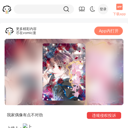
登录
下载app
更多精彩内容
App内打开
尽在vomic漫
我家偶像有点不对劲
违规侵权投诉
上传人：