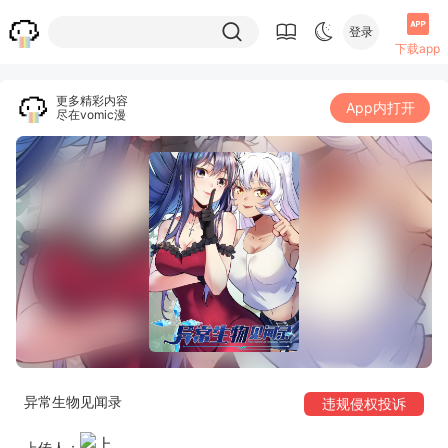
登录
下载app
更多精彩内容
App内打开
尽在vomic漫
异常生物见闻录
违规侵权投诉
上传人：