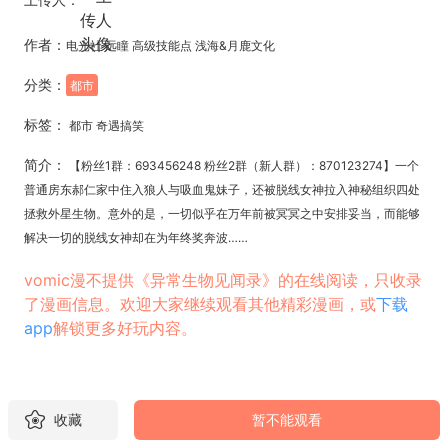
作者：
电光社 远瞳 高级技能点 浅海&月鹿文化
分类：
都市
标签：
都市 奇遇搞笑
简介：
【粉丝1群：693456248 粉丝2群（新人群）：870123274】一个
普通房东郝仁家中住入狼人与吸血鬼妹子，还被脱线女神拉入神秘组织四处
拯救外星生物。意外的是，一切似乎在万年前被冥冥之中安排妥当，而能够
解决一切的脱线女神却在为年终奖奔波……
vomic漫不提供《异常生物见闻录》的在线阅读，只收录
了漫画信息。欢迎大家继续观看其他精彩漫画，或
下载
app
解锁更多好玩内容。
收藏
暂不能观看