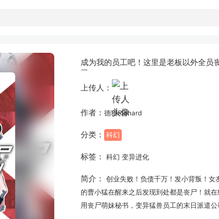
成为我的员工吧！这里是老板以外全员
司！
上传人：
作者：
德猫Richard
分类：
科幻
标签：
科幻 变异进化
简介：
创业失败！负债千万！发小背叛！女
的曹小猛在醒来之后发现到处都是丧尸！就在
用丧尸萌妹秘书，变异猛兽员工的末日派遣公