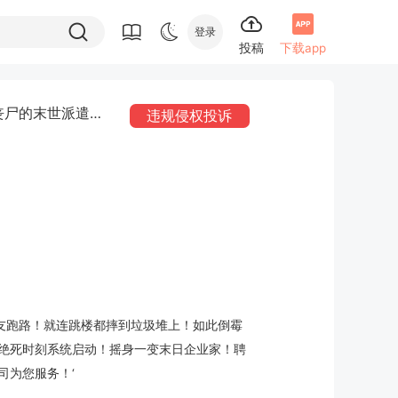
登录
投稿
下载app
丧尸的末世派遣公
违规侵权投诉
友跑路！就连跳楼都摔到垃圾堆上！如此倒霉
绝死时刻系统启动！摇身一变末日企业家！聘
司为您服务！‘