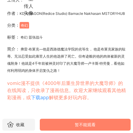
作者：
KD-DRAGON(Redice Studio) Barnacle Nakhasan MSTORYHUB
分类：
奇幻
标签：
奇幻 嚣张战斗
简介：
弗雷·布莱克—他是西路德魔法学院的劣等生， 他是布莱克家族的耻
辱。无法忍受如此痛苦人生的他选择了死亡。但奇迹般的他的肉体被新的灵
魂附身！他就是4千年前被神灵封印了的大魔导师—卢卡斯·特劳曼，看他如
何利用弱鸡的身体开启复仇之路！
vomic漫不提供《4000年后重生异世界的大魔导师》的
在线阅读，只收录了漫画信息。欢迎大家继续观看其他精
彩漫画，或
下载app
解锁更多好玩内容。
收藏
暂不能观看