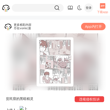
登录
下载app
更多精彩内容
App内打开
尽在vomic漫
贫民窟的黑暗精灵
违规侵权投诉
上传人：