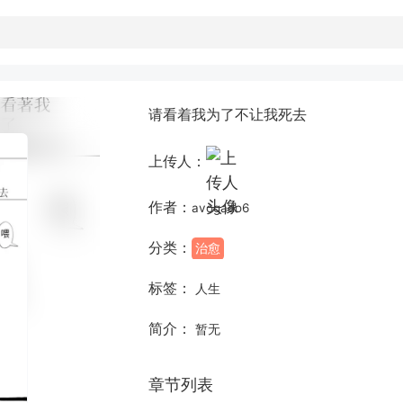
请看着我为了不让我死去
上传人：
作者：
avogado6
分类：
治愈
标签：
人生
简介：
暂无
章节列表