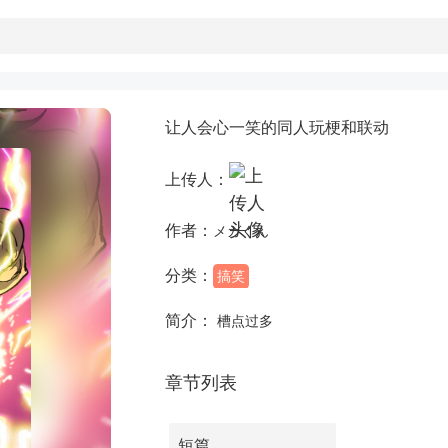
让人会心一笑的同人玩梗和联动
上传人：
作者：
メガくん
分类：
搞笑
简介：
槽点过多
章节列表
短篇