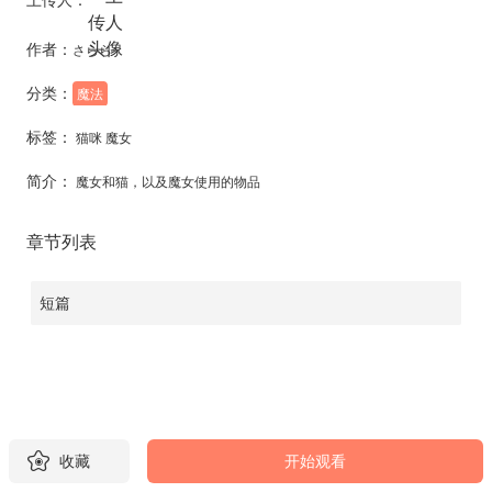
作者：
さらら
分类：
魔法
标签：
猫咪 魔女
简介：
魔女和猫，以及魔女使用的物品
章节列表
短篇
收藏
开始观看