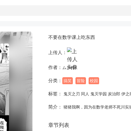
不要在数学课上吃东西
上传人：
作者：
ムス科
分类：
搞笑
冒险
校园
标签：
鬼灭之刃 同人 鬼灭学园 炭治郎 伊之
简介：
猪猪我啊，因为在数学老师不死川实
章节列表