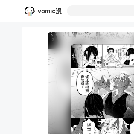
vomic漫