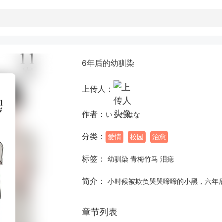
6年后的幼驯染
上传人：
作者：
いくたはな
分类：
爱情
校园
治愈
标签：
幼驯染 青梅竹马 泪痣
简介：
小时候被欺负哭哭啼啼的小黑，六年
章节列表