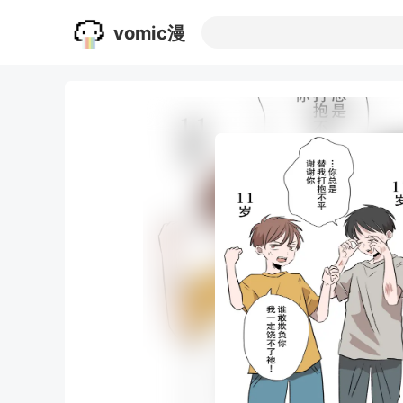
vomic漫