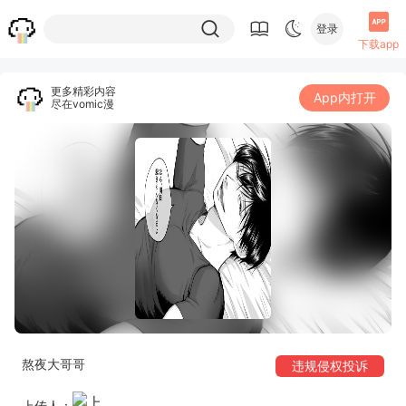
登录
下载app
更多精彩内容
App内打开
尽在vomic漫
熬夜大哥哥
违规侵权投诉
上传人：