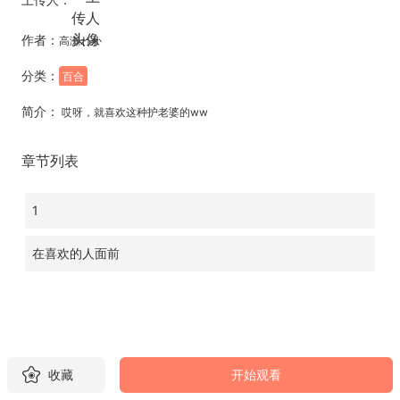
作者：
高瀬わか
分类：
百合
简介：
哎呀，就喜欢这种护老婆的ww
章节列表
1
在喜欢的人面前
收藏
开始观看