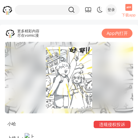
登录
下载app
更多精彩内容
App内打开
尽在vomic漫
小哈
违规侵权投诉
上传人：