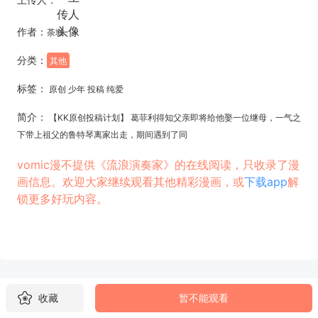
作者：
荼城
分类：
其他
标签：
原创 少年 投稿 纯爱
简介：
【KK原创投稿计划】 葛菲利得知父亲即将给他娶一位继母，一气之
下带上祖父的鲁特琴离家出走，期间遇到了同
vomic漫不提供《流浪演奏家》的在线阅读，只收录了漫
画信息。欢迎大家继续观看其他精彩漫画，或
下载app
解
锁更多好玩内容。
收藏
暂不能观看